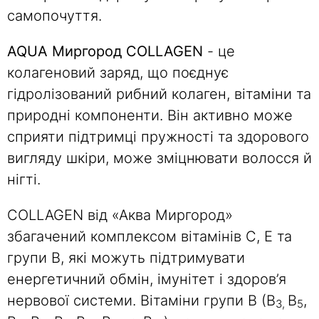
самопочуття.
AQUA Миргород COLLAGEN
- це
колагеновий заряд, що поєднує
гідролізований рибний колаген, вітаміни та
природні компоненти. Він активно може
сприяти підтримці пружності та здорового
вигляду шкіри, може зміцнювати волосся й
нігті.
COLLAGEN від «Аква Миргород»
збагачений комплексом вітамінів С, Е та
групи В, які можуть підтримувати
енергетичний обмін, імунітет і здоров’я
нервової системи. Вітаміни групи В (B
B
,
3,
5