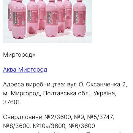
Миргород»
Аква Миргород
Адреса виробництва: вул О. Оксанченка 2,
м. Миргород, Полтавська обл., Україна,
37601.
Свердловини №2/3600, №9, №5/3747,
№8/3600. №10а/3600, №6/3600